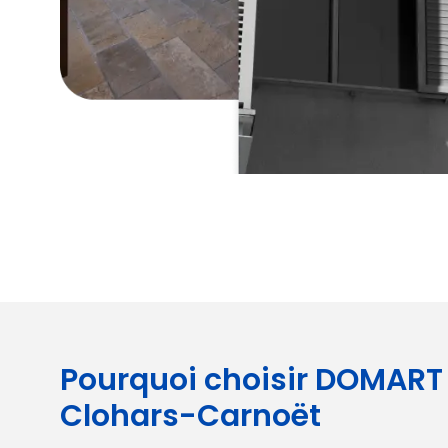
Pourquoi choisir DOMART
Clohars-Carnoët