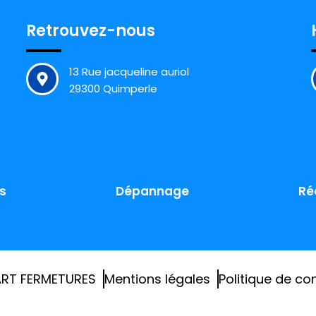
Retrouvez-nous
13 Rue jacqueline auriol
29300 Quimperle
s
Dépannage
Ré
RT FERMETURES
Mentions légales
Politique de con